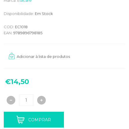
Marca:
Edicare
Disponibilidade:
Em Stock
COD:
EC1018
EAN:
9789896798185
€14,50
COMPRAR